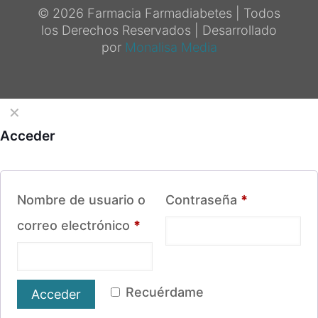
© 2026 Farmacia Farmadiabetes | Todos
los Derechos Reservados | Desarrollado
por
Monalisa Media
✕
Acceder
Obligatorio
Nombre de usuario o
Contraseña
*
Obligatorio
correo electrónico
*
Recuérdame
Acceder