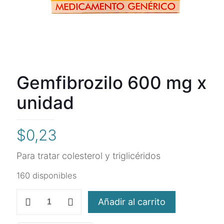
Gemfibrozilo 600 mg x
unidad
$
0,23
Para tratar colesterol y triglicéridos
160 disponibles
Gemfibrozilo
Añadir al carrito
600
mg