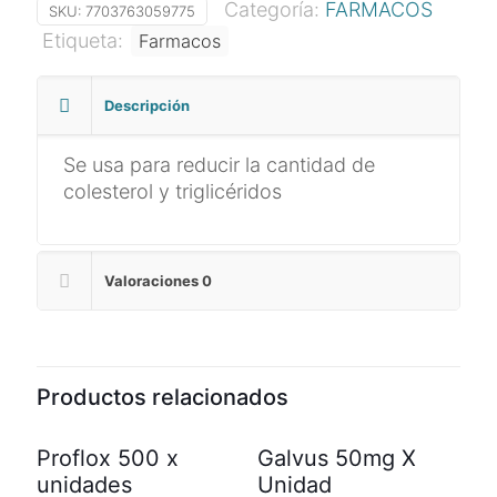
Categoría:
FARMACOS
x
SKU:
7703763059775
unidad
Etiqueta:
Farmacos
cantidad
Descripción
Se usa para reducir la cantidad de
colesterol y triglicéridos
Valoraciones
0
Productos relacionados
Proflox 500 x
Galvus 50mg X
unidades
Unidad