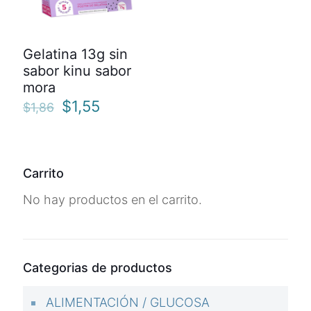
Gelatina 13g sin
sabor kinu sabor
mora
El
El
$
1,55
$
1,86
precio
precio
original
actual
era:
es:
$1,86.
$1,55.
Carrito
No hay productos en el carrito.
Categorias de productos
ALIMENTACIÓN / GLUCOSA