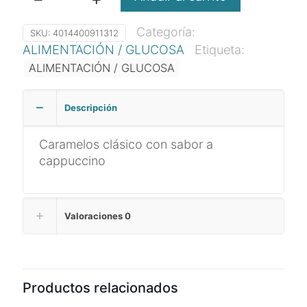
Werthers
caramelo
Categoría:
SKU:
4014400911312
cappuccino
ALIMENTACIÓN / GLUCOSA
Etiqueta:
sin
ALIMENTACIÓN / GLUCOSA
azucar
bolsa
90g
Descripción
cantidad
Caramelos clásico con sabor a
cappuccino
Valoraciones
0
Productos relacionados