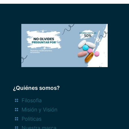
¿Quiénes somos?
Filosofia
Misión y Visión
Politicas
Nuestra marca