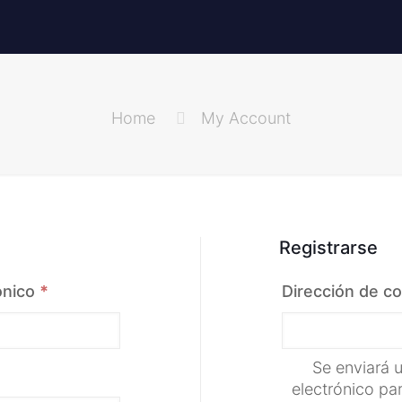
Home
My Account
Registrarse
Obligatorio
ónico
*
Dirección de co
Se enviará u
electrónico pa