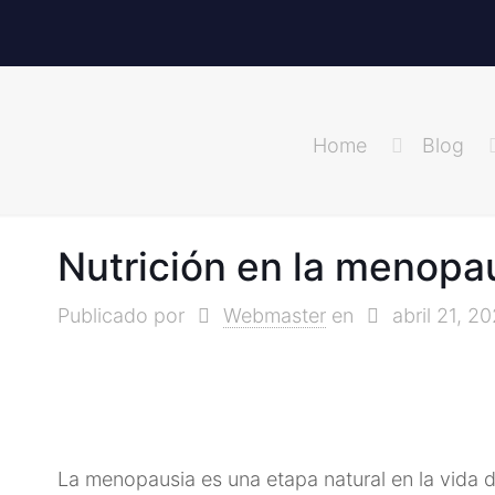
Home
Blog
Nutrición en la menopau
Publicado por
Webmaster
en
abril 21, 2
La menopausia es una etapa natural en la vida 