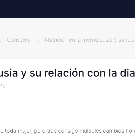
Consejos
Nutrición en la menopausia y su rela
sia y su relación con la di
025
de toda mujer, pero trae consigo múltiples cambios h