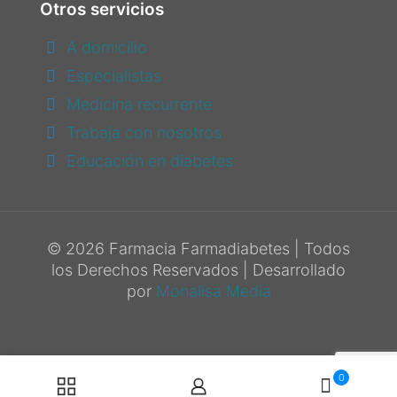
Otros servicios
A domicilio
Especialistas
Medicina recurrente
Trabaja con nosotros
Educación en diabetes
© 2026 Farmacia Farmadiabetes | Todos
los Derechos Reservados | Desarrollado
por
Monalisa Media
0