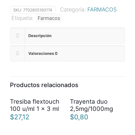
Categoría:
FARMACOS
SKU:
7702605160174
Etiqueta:
Farmacos
Descripción
Valoraciones
0
Productos relacionados
Tresiba flextouch
Trayenta duo
100 u/ml 1 x 3 ml
2,5mg/1000mg
$
27,12
$
0,80