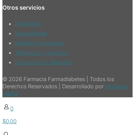
Otros servicios
A domicilio
Especialistas
Medicina recurrente
Trabaja con nosotros
Educación en diabetes
© 2026 Farmacia Farmadiabetes | Todos los
Derechos Reservados | Desarrollado por
Monalisa
Media
0
$0,00