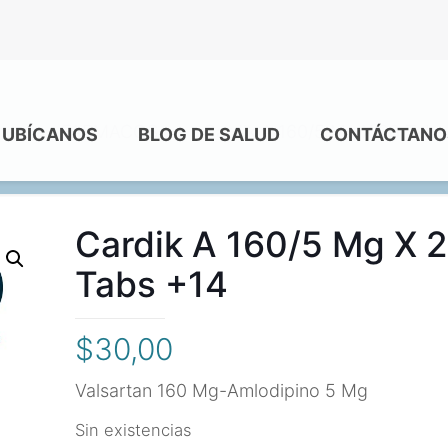
me
FARMACOS
Cardik A 160/5 Mg X 28 Tabs
UBÍCANOS
BLOG DE SALUD
CONTÁCTANO
Cardik A 160/5 Mg X 
Tabs +14
$
30,00
Valsartan 160 Mg-Amlodipino 5 Mg
Sin existencias