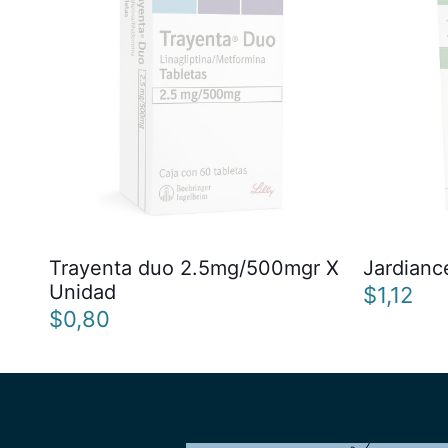
Trayenta duo 2.5mg/500mgr X
Jardian
Unidad
$
1,12
$
0,80