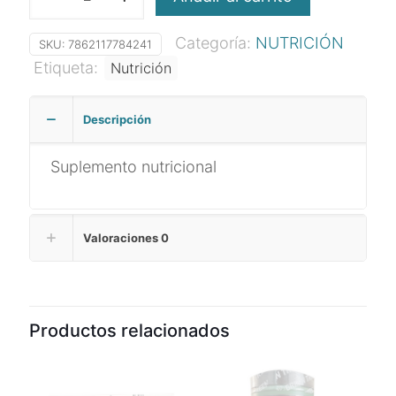
Suplemento
Nutricional
Categoría:
NUTRICIÓN
Capsulas
SKU:
7862117784241
Frasco
Etiqueta:
Nutrición
X
60
Descripción
Unidades
cantidad
Suplemento nutricional
Valoraciones
0
Productos relacionados