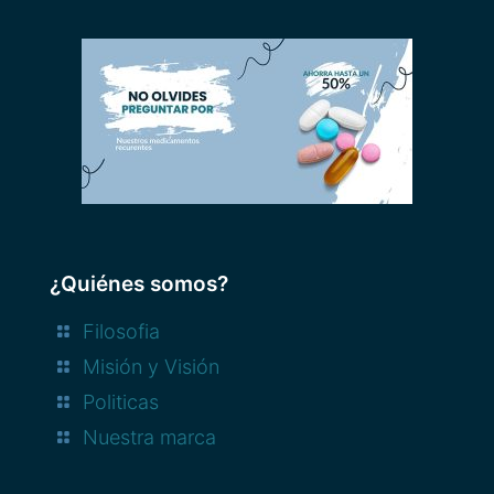
¿Quiénes somos?
Filosofia
Misión y Visión
Politicas
Nuestra marca