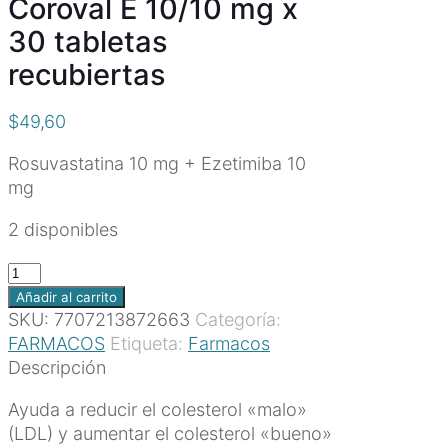
Coroval E 10/10 mg x
30 tabletas
recubiertas
$
49,60
Rosuvastatina 10 mg + Ezetimiba 10
mg
2 disponibles
Coroval
E
Añadir al carrito
10/10
SKU:
7707213872663
Categoría:
mg
FARMACOS
Etiqueta:
Farmacos
x
Descripción
30
Ayuda a reducir el colesterol «malo»
tabletas
(LDL) y aumentar el colesterol «bueno»
recubiertas