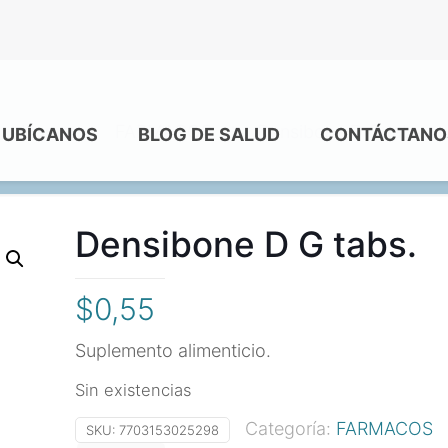
Home
FARMACOS
Densibone D G tabs.
UBÍCANOS
BLOG DE SALUD
CONTÁCTANO
Densibone D G tabs.
$
0,55
Suplemento alimenticio.
Sin existencias
Categoría:
FARMACOS
SKU:
7703153025298