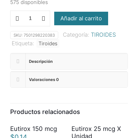
575 disponibles
Eutirox
Añadir al carrito
112
mcg
Categoría:
TIROIDES
cantidad
SKU:
7501298220383
Etiqueta:
Tiroides
Descripción
Valoraciones
0
Productos relacionados
Eutirox 150 mcg
Eutirox 25 mcg X
Unidad
$
0,14