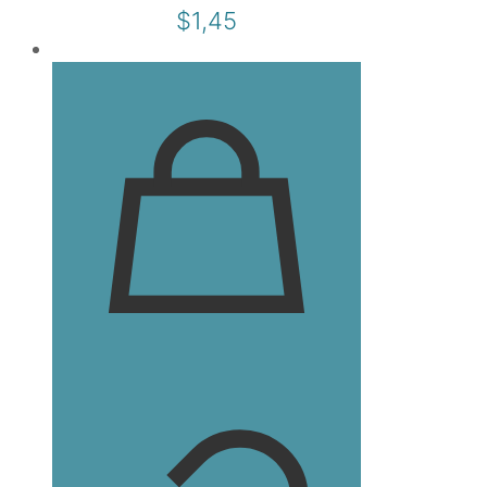
$
1,45