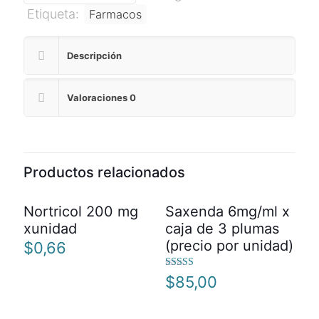
Etiqueta:
Farmacos
Descripción
Valoraciones
0
Productos relacionados
Nortricol 200 mg
Saxenda 6mg/ml x
xunidad
caja de 3 plumas
(precio por unidad)
$
0,66
Valorado
$
85,00
con
4.00
de 5