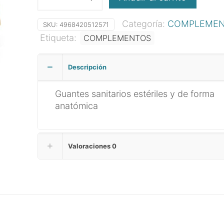
NP
Quirurgico
Categoría:
COMPLEME
7.5
SKU:
4968420512571
cantidad
Etiqueta:
COMPLEMENTOS
Descripción
Guantes sanitarios estériles y de forma
anatómica
Valoraciones
0