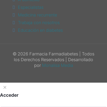
Especialistas
Medicina recurrente
Trabaja con nosotros
Educación en diabetes
© 2026 Farmacia Farmadiabetes | Todos
los Derechos Reservados | Desarrollado
por
Monalisa Media
✕
Acceder