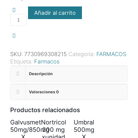
Añadir al carrito
Liparon
20
Plus
x
30
comprimidos
SKU:
7730969308215
Categoría:
FARMACOS
cantidad
Etiqueta:
Farmacos
Descripción
Valoraciones
0
Productos relacionados
Galvusmet
Nortricol
Umbral
50mg/850mg
200 mg
500mg
X
xunidad
X