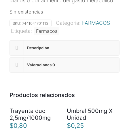
diarios o por aumento del gasto metabólico.
Sin existencias
Categoría:
FARMACOS
SKU:
7441041701113
Etiqueta:
Farmacos
Descripción
Valoraciones
0
Productos relacionados
Trayenta duo
Umbral 500mg X
2,5mg/1000mg
Unidad
$
0,80
$
0,25