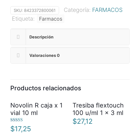
Categoría:
FARMACOS
SKU:
8423372800061
Etiqueta:
Farmacos
Descripción
Valoraciones
0
Productos relacionados
Novolin R caja x 1
Tresiba flextouch
vial 10 ml
100 u/ml 1 x 3 ml
$
27,12
Valorado
$
17,25
con
4.00
de 5