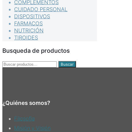
COMPLEMENTOS
CUIDADO PERSONAL
DISPOSITIVOS
FARMACOS
NUTRICIÓN
TIROIDES
Busqueda de productos
Buscar
Buscar
por:
¿Quiénes somos?
Filosofia
Misión y Visión