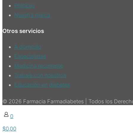
Politicas
Nuestra marca
Otros servicios
A domicilio
Especialistas
Medicina recurrente
Trabaja con nosotros
Educación en diabetes
© 2026 Farmacia Farmadiabetes | Todos los Derecho
0
$0,00