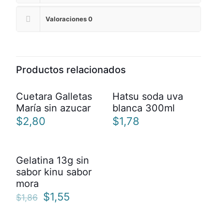
Valoraciones
0
Productos relacionados
Cuetara Galletas
Hatsu soda uva
María sin azucar
blanca 300ml
$
2,80
$
1,78
Gelatina 13g sin
EN OFERTA
sabor kinu sabor
mora
El
El
$
1,55
$
1,86
precio
precio