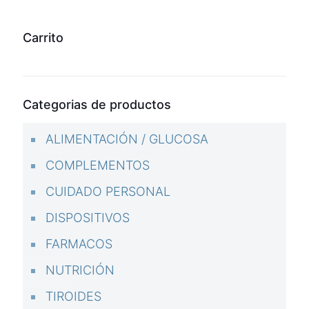
original
actual
era:
es:
$1,86.
$1,55.
Carrito
Categorias de productos
ALIMENTACIÓN / GLUCOSA
COMPLEMENTOS
CUIDADO PERSONAL
DISPOSITIVOS
FARMACOS
NUTRICIÓN
TIROIDES