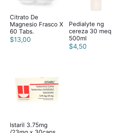
Citrato De
Pedialyte ng
Magnesio Frasco X
cereza 30 meq
60 Tabs.
500ml
$
13,00
$
4,50
Istaril 3.75mg
/23mg x 30caps.