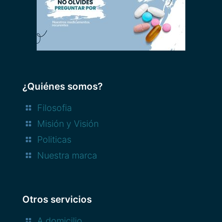
¿Quiénes somos?
Filosofia
Misión y Visión
Politicas
Nuestra marca
Otros servicios
A domicilio