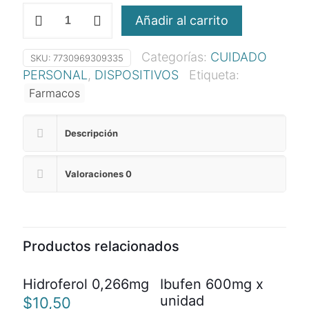
Dapaglicin
Añadir al carrito
Plus
10/100
Categorías:
CUIDADO
cantidad
SKU:
7730969309335
PERSONAL
,
DISPOSITIVOS
Etiqueta:
Farmacos
Descripción
Valoraciones
0
Productos relacionados
Hidroferol 0,266mg
Ibufen 600mg x
unidad
$
10,50