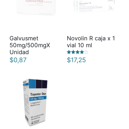
Galvusmet
Novolin R caja x 1
50mg/500mgX
vial 10 ml
Unidad
Valorado
$
0,87
$
17,25
con
4.00
de 5