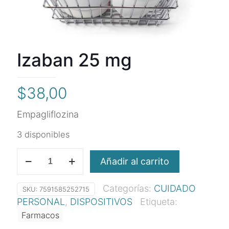
Izaban 25 mg
$
38,00
Empagliflozina
3 disponibles
Izaban
Añadir al carrito
25
mg
Categorías:
CUIDADO
cantidad
SKU:
7591585252715
PERSONAL
,
DISPOSITIVOS
Etiqueta:
Farmacos