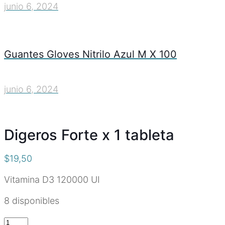
junio 6, 2024
Guantes Gloves Nitrilo Azul M X 100
junio 6, 2024
Digeros Forte x 1 tableta
$
19,50
Vitamina D3 120000 UI
8 disponibles
Digeros