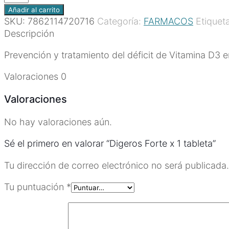
Forte
Añadir al carrito
x
SKU:
7862114720716
Categoría:
FARMACOS
Etiquet
1
Descripción
tableta
Prevención y tratamiento del déficit de Vitamina D3 
cantidad
Valoraciones
0
Valoraciones
No hay valoraciones aún.
Sé el primero en valorar “Digeros Forte x 1 tableta”
Tu dirección de correo electrónico no será publicada.
Tu puntuación
*