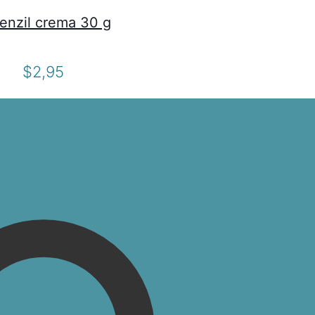
enzil crema 30 g
$
2,95