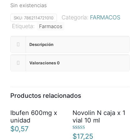
Sin existencias
Categoría:
FARMACOS
SKU:
7862114721010
Etiqueta:
Farmacos
Descripción
Valoraciones
0
Productos relacionados
Ibufen 600mg x
Novolin N caja x 1
unidad
vial 10 ml
$
0,57
Valorado
$
17,25
con